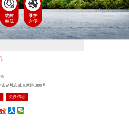
机
96
市诸城市臧克家路1899号
询
更多信息