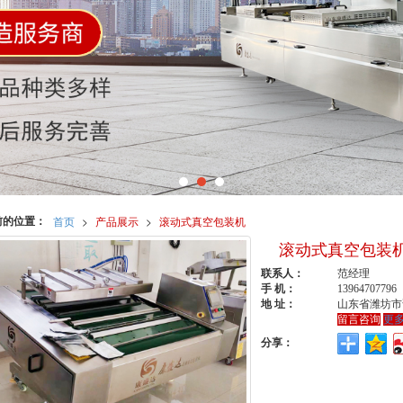
前的位置：
首页
>
产品展示
>
滚动式真空包装机
滚动式真空包装
联系人：
范经理
手 机：
13964707796
地 址：
山东省潍坊市
留言咨询
更
分享：