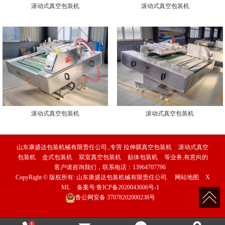
滚动式真空包装机
滚动式真空包装机
滚动式真空包装机
滚动式真空包装机
山东康盛达包装机械有限责任公司.,专营
拉伸膜真空包装机
滚动式真空
包装机
盒式包装机
双室真空包装机
贴体包装机
等业务,有意向的
客户请咨询我们，联系电话：
13964707796
CopyRight © 版权所有:
山东康盛达包装机械有限责任公司.
网站地图
X
ML
备案号:
鲁ICP备2020043606号-1
鲁公网安备
37078202000238号